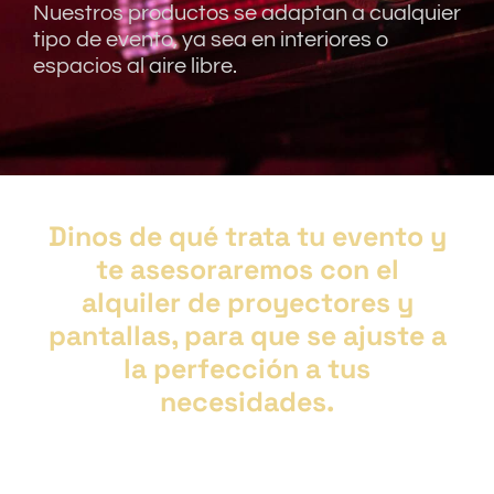
Nuestros productos se adaptan a cualquier
tipo de evento, ya sea en interiores o
espacios al aire libre.
Dinos de qué trata tu evento y
te asesoraremos con el
alquiler de proyectores y
pantallas, para que se ajuste a
la perfección a tus
necesidades.