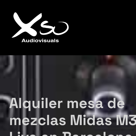
Alquiler mesa de
mezclas Midas M