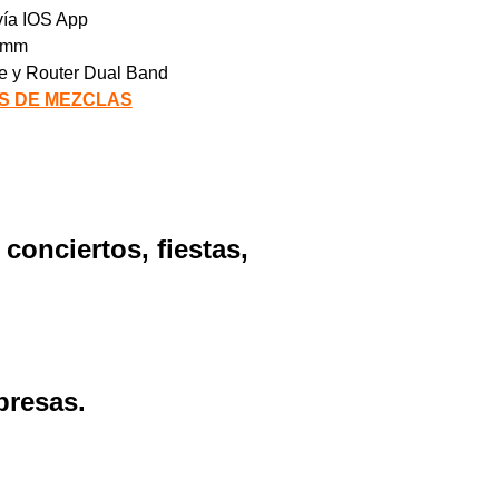
vía IOS App
6 mm
se y Router Dual Band
S DE MEZCLAS
conciertos, fiestas,
presas.