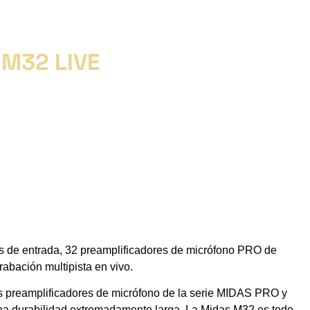
 M32 LIVE
es de entrada, 32 preamplificadores de micrófono PRO de
abación multipista en vivo.
os preamplificadores de micrófono de la serie MIDAS PRO y
una durabilidad extremadamente larga. La Midas M32 es todo