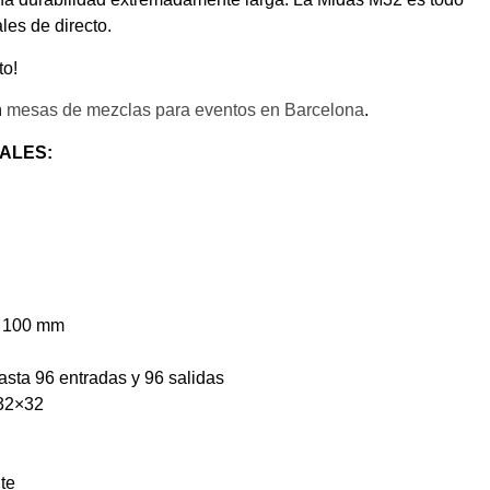
les de directo.
to!
n
mesas de mezclas para eventos en Barcelona
.
ALES:
e 100 mm
sta 96 entradas y 96 salidas
 32×32
te