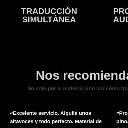
TRADUCCIÓN
PR
SIMULTÁNEA
AU
Nos recomiend
No solo por el material sino por cómo t
«Excelente servicio. Alquilé unos
«Pro
altavoces y todo perfecto. Material de
pino