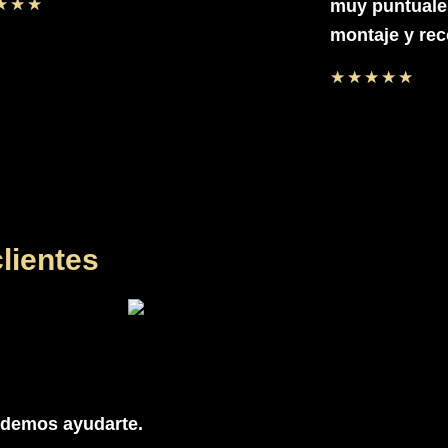
☆
☆
☆
muy puntuales
montaje y rec
☆
☆
☆
☆
☆
lientes
odemos ayudarte.